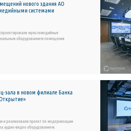
омещений нового здания АО
медийными системами
спроектировали мультимедийные
иональным оборудованием помещения
ц-зала в новом филиале Банка
Открытие»
и и реализовали проект по модернизации
ла аудио-видео оборудованием.