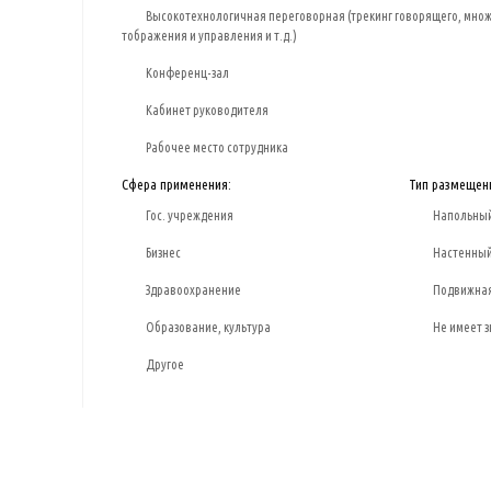
Высокотехнологичная переговорная (трекинг говорящего, множ
тображения и управления и т.д.)
Конференц-зал
Кабинет руководителя
Рабочее место сотрудника
Сфера применения:
Тип размещен
Гос. учреждения
Напольны
Бизнес
Настенны
Здравоохранение
Подвижная
Образование, культура
Не имеет 
Другое